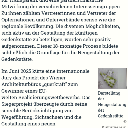
für Transparenz und eine partnerschaftliche
Mitwirkung der verschiedenen Interessensgruppen.
Zu ihnen zählten Vertreterinnen und Vertreter der
Opfernationen und Opferverbände ebenso wie die
regionale Bevölkerung. Die diversen Möglichkeiten,
sich aktiv an der Gestaltung der künftigen
Gedenkstätte zu beteiligen, wurden sehr positiv
aufgenommen. Dieser 18-monatige Prozess bildete
schließlich die Grundlage für die Neugestaltung der
Gedenkstätte.
Im Juni 2025 kürte eine internationale
Jury das Projekt des Wiener
Architekturbüros „querkraft" zum
Gewinner eines EU-
Darstellung
weiten Realisierungswettbewerbs. Das
der
Siegerprojekt überzeugte durch seine
Neugestaltung
sensible Berücksichtigung von
der
Gedenkstätte.
Wegeführung, Sichtachsen und die
©
Gestaltung eines neuen
Kulturverein