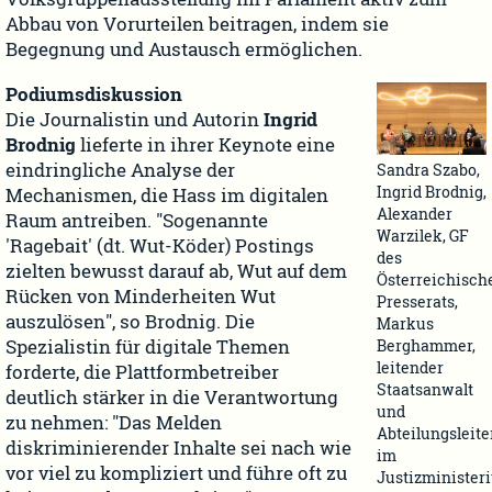
Abbau von Vorurteilen beitragen, indem sie
Begegnung und Austausch ermöglichen.
Podiumsdiskussion
Die Journalistin und Autorin
Ingrid
Brodnig
lieferte in ihrer Keynote eine
eindringliche Analyse der
Sandra Szabo,
Ingrid Brodnig,
Mechanismen, die Hass im digitalen
Alexander
Raum antreiben. "Sogenannte
Warzilek, GF
'Ragebait' (dt. Wut-Köder) Postings
des
zielten bewusst darauf ab, Wut auf dem
Österreichisch
Rücken von Minderheiten Wut
Presserats,
auszulösen", so Brodnig. Die
Markus
Spezialistin für digitale Themen
Berghammer,
leitender
forderte, die Plattformbetreiber
Staatsanwalt
deutlich stärker in die Verantwortung
und
zu nehmen: "Das Melden
Abteilungsleite
diskriminierender Inhalte sei nach wie
im
vor viel zu kompliziert und führe oft zu
Justizminister