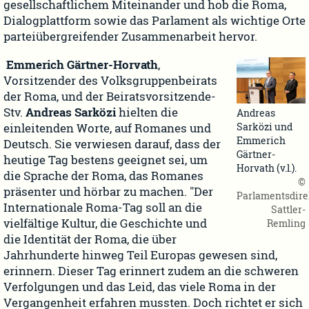
gesellschaftlichem Miteinander und hob die Roma,
Dialogplattform sowie das Parlament als wichtige Orte
parteiübergreifender Zusammenarbeit hervor.
Emmerich Gärtner-Horvath
,
Vorsitzender des Volksgruppenbeirats
der Roma, und der Beiratsvorsitzende-
Stv.
Andreas
Sarközi
hielten die
Andreas
Sarközi und
einleitenden Worte, auf Romanes und
Emmerich
Deutsch. Sie verwiesen darauf, dass der
Gärtner-
heutige Tag bestens geeignet sei, um
Horvath (v.l.).
die Sprache der Roma, das Romanes
©
präsenter und hörbar zu machen. "Der
Parlamentsdire
Internationale Roma-Tag soll an die
Sattler-
vielfältige Kultur, die Geschichte und
Remling
die Identität der Roma, die über
Jahrhunderte hinweg Teil Europas gewesen sind,
erinnern. Dieser Tag erinnert zudem an die schweren
Verfolgungen und das Leid, das viele Roma in der
Vergangenheit erfahren mussten. Doch richtet er sich