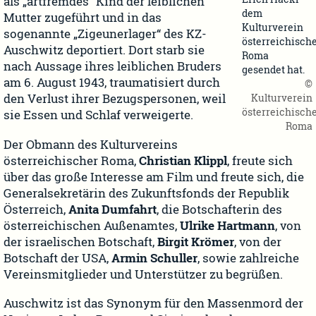
als „artfremdes“ Kind der leiblichen
dem
Mutter zugeführt und in das
Kulturverein
sogenannte „Zigeunerlager“ des KZ-
österreichisch
Auschwitz deportiert. Dort starb sie
Roma
nach Aussage ihres leiblichen Bruders
gesendet hat.
am 6. August 1943, traumatisiert durch
©
Kulturverein
den Verlust ihrer Bezugspersonen, weil
österreichisch
sie Essen und Schlaf verweigerte.
Roma
Der Obmann des Kulturvereins
österreichischer Roma,
Christian Klippl
, freute sich
über das große Interesse am Film und freute sich, die
Generalsekretärin des Zukunftsfonds der Republik
Österreich,
Anita Dumfahrt
, die Botschafterin des
österreichischen Außenamtes,
Ulrike Hartmann
, von
der israelischen Botschaft,
Birgit Krömer
, von der
Botschaft der USA,
Armin Schuller
, sowie zahlreiche
Vereinsmitglieder und Unterstützer zu begrüßen.
Auschwitz ist das Synonym für den Massenmord der