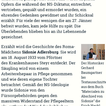
Opfern die während der NS-Diktatur, entrechtet,
vertrieben, gequält und ermordet wurden, ein
ehrendes Gedenken gewidmet und ihr Schicksal
erzählt. Für viele der wenigen die am 27. Jänner
befreit wurden, kam jede Hilfe zu spät. Die
Überlebenden blieben bis an ihr Lebensende
gezeichnet.
Erzählt wird die Geschichte des Roma-
Mädchens
Sidonie Adlersburg
. Sie wird
am 18. August 1933 vom Pförtner
des Krankenhauses Steyr entdeckt. Der
Der Historiker
Gerhard
Säugling wird von einem
Baumgartner
Arbeiterehepaar in Pflege genommen
las
und wie deren eigene Tochter
Textausschnitt
betrachtet. Gemäß der NS-Ideologie
aus dem Buch
wurde Sidonie von den
"Materialen zu
Fürsorgebehörden gegen den
Abschied von
massiven Widerstand der Pflegeeltern
Sidonie" die
Erich Hackl