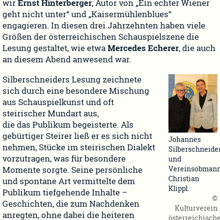
wir
Ernst Hinterberger
, Autor von „Ein echter Wiener
geht nicht unter“ und „Kaisermühlenblues“
engagieren. In diesen drei Jahrzehnten haben viele
Größen der österreichischen Schauspielszene die
Lesung gestaltet, wie etwa
Mercedes Echerer
, die auch
an diesem Abend anwesend war.
Silberschneiders Lesung zeichnete
sich durch eine besondere Mischung
aus Schauspielkunst und oft
steirischer Mundart aus,
die das Publikum begeisterte. Als
gebürtiger Steirer ließ er es sich nicht
Johannes
nehmen, Stücke im steirischen Dialekt
Silberschneide
vorzutragen, was für besondere
und
Vereinsobman
Momente sorgte. Seine persönliche
Christian
und spontane Art vermittelte dem
Klippl.
Publikum tiefgehende Inhalte –
©
Geschichten, die zum Nachdenken
Kulturverein
anregten, ohne dabei die heiteren
österreichisch